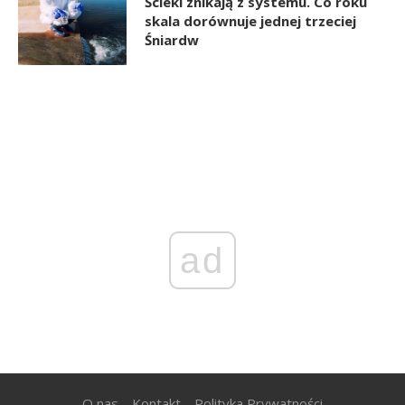
Ścieki znikają z systemu. Co roku
skala dorównuje jednej trzeciej
Śniardw
ad
O nas
Kontakt
Polityka Prywatności