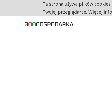
Ta strona używa plików cookies
TYLKO U NAS
CO TRZECIĄ ZŁOTÓWKĘ Z EMERYTURY SE
Twojej przeglądarce. Więcej inf