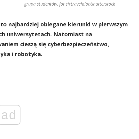
grupa studentów, fot sirtravelalot/shutterstock
 to najbardziej oblegane kierunki w pierwszym
kich uniwersytetach. Natomiast na
waniem cieszą się cyberbezpieczeństwo,
tyka i robotyka.
ad