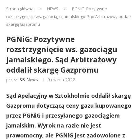
Strona główna
NEWS
PGNiG: Pozytywne
rozstrzygnięcie ws. gazociągu jamalskiego. Sąd Arbitrażowy oddalił
skargę Gazpromu
PGNiG: Pozytywne
rozstrzygnięcie ws. gazociągu
jamalskiego. Sąd Arbitrażowy
oddalił skargę Gazpromu
przez
ISB News
9 marca 2022
Sąd Apelacyjny w Sztokholmie oddalił skargę
Gazpromu dotyczącą ceny gazu kupowanego
przez PGNiG i przesyłanego gazociągiem
jamalskim. Wyrok na razie nie jest
prawomocny, ale PGNiG jest zadowolone z