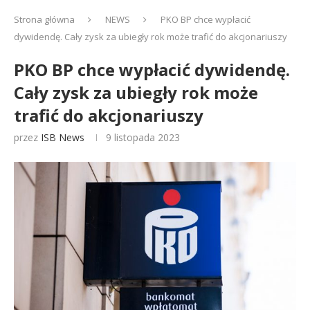
Strona główna
NEWS
PKO BP chce wypłacić
dywidendę. Cały zysk za ubiegły rok może trafić do akcjonariuszy
PKO BP chce wypłacić dywidendę.
Cały zysk za ubiegły rok może
trafić do akcjonariuszy
przez
ISB News
9 listopada 2023