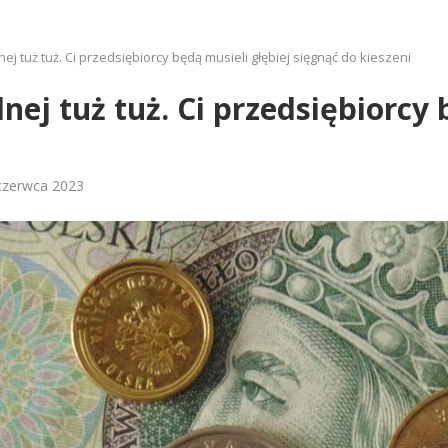
j tuż tuż. Ci przedsiębiorcy będą musieli głębiej sięgnąć do kieszeni
j tuż tuż. Ci przedsiębiorcy 
czerwca 2023