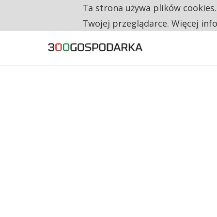
Ta strona używa plików cookies
TYLKO U NAS
RESTRYKCJE CHIN UDERZAJĄ W EUROPEJSKI
Twojej przeglądarce. Więcej inf