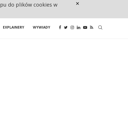
×
ępu do plików cookies w
CO TRZECIĄ ZŁOTÓWKĘ Z EMER
EXPLAINERY
WYWIADY