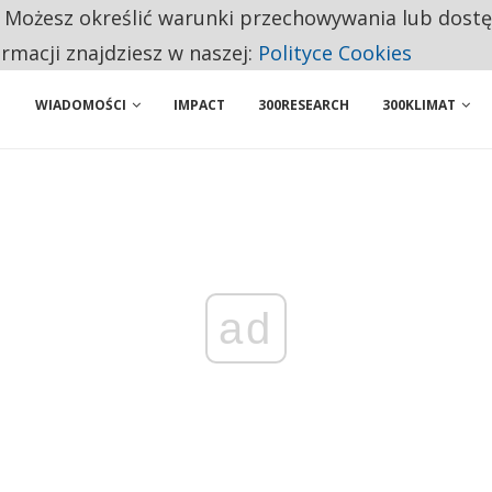
. Możesz określić warunki przechowywania lub dost
 PRZEMYSŁ. NA LIŚCIE SĄ DWA PODMIOTY Z POLSKI
ormacji znajdziesz w naszej:
Polityce Cookies
WIADOMOŚCI
IMPACT
300RESEARCH
300KLIMAT
ad