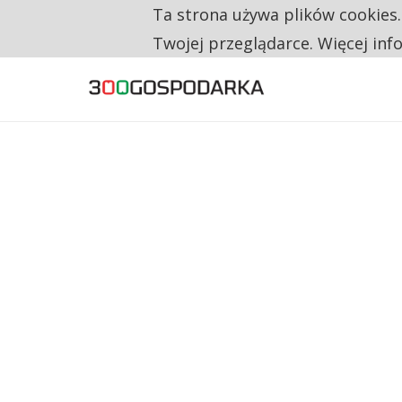
Ta strona używa plików cookies
TYLKO U NAS
NA JEDEN WAKAT PRZYPADAJĄ 62 ZGŁOSZ
Twojej przeglądarce. Więcej inf