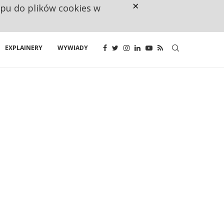
×
ępu do plików cookies w
160 ZNAKÓW TO ZA MAŁO. FUND
EXPLAINERY
WYWIADY