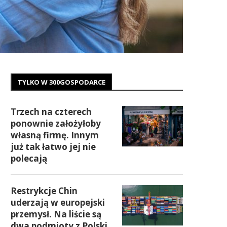
TYLKO W 300GOSPODARCE
Trzech na czterech
ponownie założyłoby
własną firmę. Innym
już tak łatwo jej nie
polecają
Restrykcje Chin
uderzają w europejski
przemysł. Na liście są
dwa podmioty z Polski