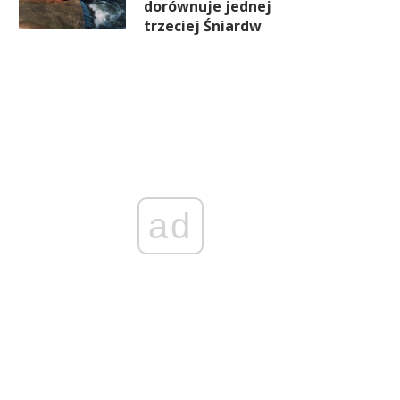
dorównuje jednej
trzeciej Śniardw
ad