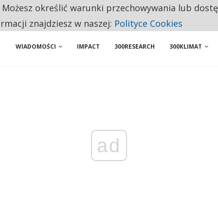
. Możesz określić warunki przechowywania lub dost
ENIA. WIELU KANDYDATÓW NIE ROZPOCZYNA PRACY
ormacji znajdziesz w naszej:
Polityce Cookies
WIADOMOŚCI
IMPACT
300RESEARCH
300KLIMAT
ad