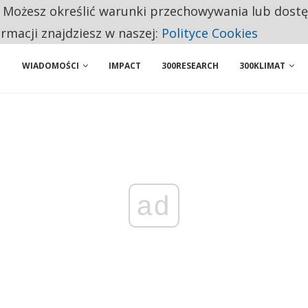
. Możesz określić warunki przechowywania lub dost
NIORZY PRZEZNACZAJĄ NA PODSTAWOWE ZAKUPY
ormacji znajdziesz w naszej:
Polityce Cookies
WIADOMOŚCI
IMPACT
300RESEARCH
300KLIMAT
ad