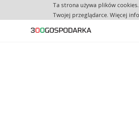
Ta strona używa plików cookies
TYLKO U NAS
CO TRZECIĄ ZŁOTÓWKĘ Z EMERYTURY SE
Twojej przeglądarce. Więcej inf