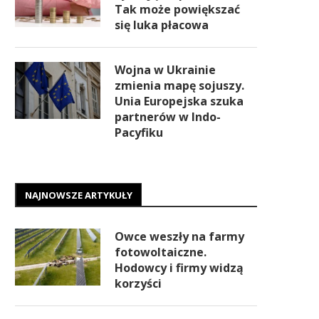
Tak może powiększać
się luka płacowa
Wojna w Ukrainie
zmienia mapę sojuszy.
Unia Europejska szuka
partnerów w Indo-
Pacyfiku
NAJNOWSZE ARTYKUŁY
Owce weszły na farmy
fotowoltaiczne.
Hodowcy i firmy widzą
korzyści