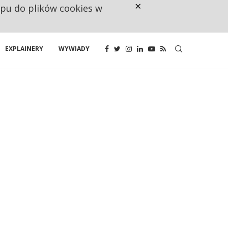
×
ępu do plików cookies w
NA JEDEN WAKAT PRZYPADAJĄ 
EXPLAINERY
WYWIADY