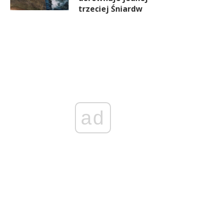
trzeciej Śniardw
ad