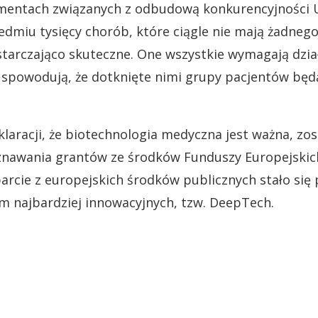
mentach związanych z odbudową konkurencyjności Un
edmiu tysięcy chorób, które ciągle nie mają żadnego
ystarczająco skuteczne. One wszystkie wymagają dzia
e spowodują, że dotknięte nimi grupy pacjentów bę
laracji, że biotechnologia medyczna jest ważna, zo
yznawania grantów ze środków Funduszy Europejski
arcie z europejskich środków publicznych stało się 
irm najbardziej innowacyjnych, tzw. DeepTech.