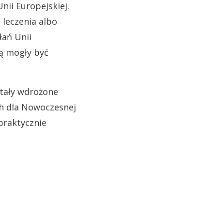
ii Europejskiej.
 leczenia albo
łań Unii
dą mogły być
stały wdrożone
ch dla Nowoczesnej
praktycznie