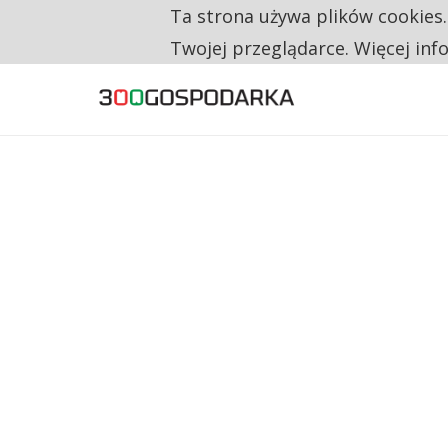
Ta strona używa plików cookies
TYLKO U NAS
NA JEDEN WAKAT PRZYPADAJĄ 62 ZGŁOSZ
Twojej przeglądarce. Więcej inf