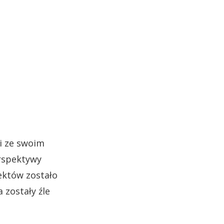
i ze swoim
erspektywy
jektów zostało
a zostały źle