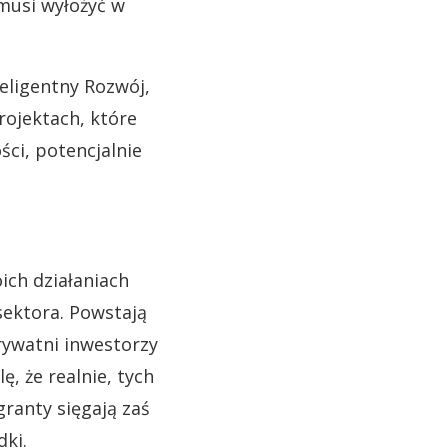
 musi wyłożyć w
eligentny Rozwój,
rojektach, które
ci, potencjalnie
ch działaniach
sektora. Powstają
prywatni inwestorzy
ę, że realnie, tych
granty sięgają zaś
dki.