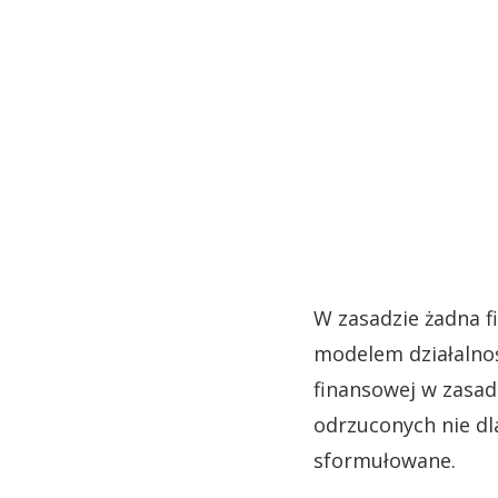
W zasadzie żadna f
modelem działalnoś
finansowej w zasad
odrzuconych nie dla
sformułowane.