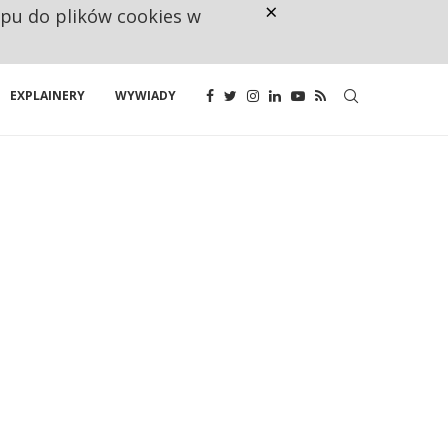
×
ępu do plików cookies w
160 ZNAKÓW TO ZA MAŁO. FUND
EXPLAINERY
WYWIADY