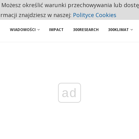
. Możesz określić warunki przechowywania lub dost
ENIA. WIELU KANDYDATÓW NIE ROZPOCZYNA PRACY
ormacji znajdziesz w naszej:
Polityce Cookies
WIADOMOŚCI
IMPACT
300RESEARCH
300KLIMAT
ad