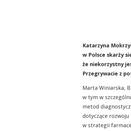
Katarzyna Mokrzyc
w Polsce skarży si
że niekorzystny je
Przegrywacie z po
Marta Winiarska, B
w tym w szczególno
metod diagnostyczn
dotyczące rozwoju 
w strategii farmace