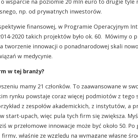
ię o wsparcie na poziomie 20 mln euro to drugie tyle
snego, np. od prywatnych inwestorów.
pektywie finansowej, w Programie Operacyjnym Int
 2014-2020 takich projektów było ok. 60. Mówimy o p
a tworzenie innowacji o ponadnarodowej skali nowoś
iązań w medycynie.
irm w tej branży?
szeniu mamy 21 członków. To zaawansowane w swoi
im rynku powstaje coraz więcej podmiotów z tego 
 przykład z zespołów akademickich, z instytutów, a 
 w start-upach, więc pula tych firm się zwiększa. Myśl
 dziś w przełomowe innowacje może być około 50. Po 
łe firmy, właśnie ze względu na wymagane własne śro