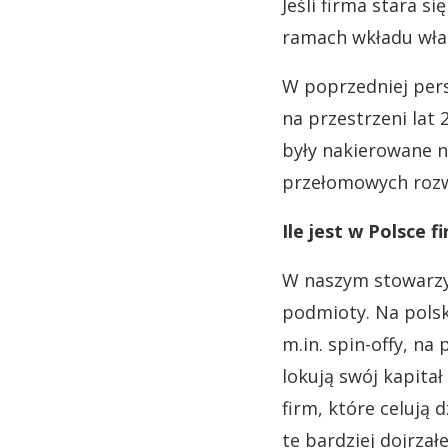
Jeśli firma stara s
ramach wkładu wła
W poprzedniej pers
na przestrzeni lat
były nakierowane n
przełomowych rozw
Ile jest w Polsce f
W naszym stowarzy
podmioty. Na polsk
m.in. spin-offy, na
lokują swój kapitał
firm, które celują
te bardziej dojrza