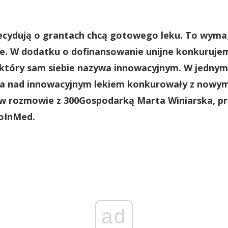
decydują o grantach chcą gotowego leku. To wymag
e. W dodatku o dofinansowanie unijne konkuruje
który sam siebie nazywa innowacyjnym. W jednym
a nad innowacyjnym lekiem konkurowały z nowym
w rozmowie z 300Gospodarką Marta Winiarska, pr
ioInMed.
ad