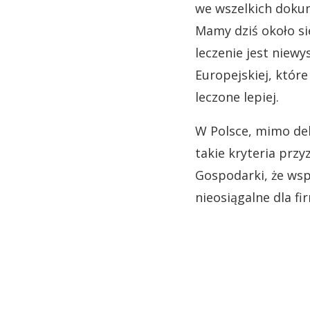
we wszelkich doku
Mamy dziś około si
leczenie jest niew
Europejskiej, któr
leczone lepiej.
W Polsce, mimo dek
takie kryteria prz
Gospodarki, że wsp
nieosiągalne dla f