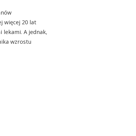
tanów
 więcej 20 lat
 lekami. A jednak,
mika wzrostu