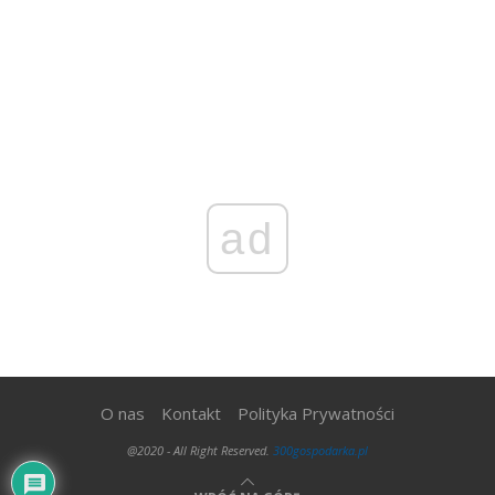
ad
O nas
Kontakt
Polityka Prywatności
@2020 - All Right Reserved.
300gospodarka.pl