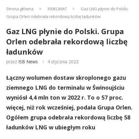
Strona główna
300KLIMAT
Gaz LNG płynie do Polski.
Grupa Orlen odebrała rekordową liczbę ładunków
Gaz LNG płynie do Polski. Grupa
Orlen odebrała rekordową liczbę
ładunków
przez
ISB News
4 stycznia 2023
Łączny wolumen dostaw skroplonego gazu
ziemnego LNG do terminalu w Świnoujściu
wyniósł 4,4 mln ton w 2022 r. To o 57 proc.
więcej, niż rok wcześniej, podała Grupa Orlen.
Ogółem grupa odebrała rekordową liczbę 58
ładunków LNG w ubiegłym roku