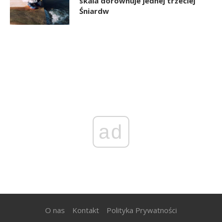
skala dorównuje jednej trzeciej
Śniardw
ad
O nas
Kontakt
Polityka Prywatności