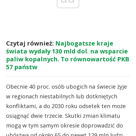
Czytaj również:
Najbogatsze kraje
świata wydały 130 mld dol. na wsparcie
paliw kopalnych. To równowartość PKB
57 państw
Obecnie 40 proc. osób ubogich na świecie żyje
w regionach niestabilnych lub dotkniętych
konfliktami, a do 2030 roku odsetek ten może
osiągnąć dwie trzecie. Skutki zmian klimatu
mogą w tym samym okresie doprowadzić do
ubóstwa od około 65 do nawet 129 mln ludzi.