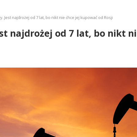
y. Jest najdrożej od 7 lat, bo nikt nie chce jej kupować od Rosji
st najdrożej od 7 lat, bo nikt 