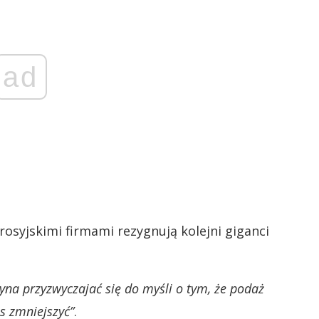
ad
osyjskimi firmami rezygnują kolejni giganci
yna przyzwyczajać się do myśli o tym, że podaż
as zmniejszyć”
.