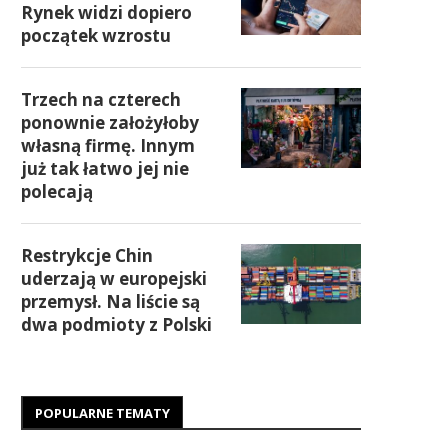
Rynek widzi dopiero
początek wzrostu
Trzech na czterech
ponownie założyłoby
własną firmę. Innym
już tak łatwo jej nie
polecają
Restrykcje Chin
uderzają w europejski
przemysł. Na liście są
dwa podmioty z Polski
POPULARNE TEMATY