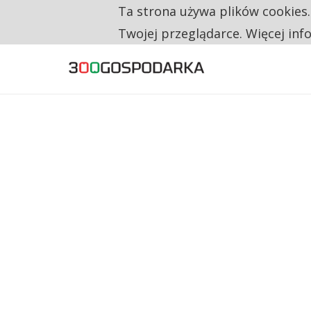
Ta strona używa plików cookies
TYLKO U NAS
RESTRYKCJE CHIN UDERZAJĄ W EUROPEJSKI
Twojej przeglądarce. Więcej inf