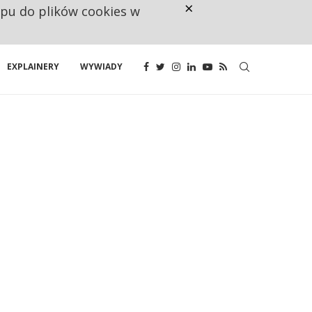
×
ępu do plików cookies w
CO TRZECIĄ ZŁOTÓWKĘ Z EMER
EXPLAINERY
WYWIADY