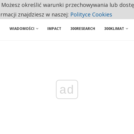
. Możesz określić warunki przechowywania lub dost
 PRZEMYSŁ. NA LIŚCIE SĄ DWA PODMIOTY Z POLSKI
ormacji znajdziesz w naszej:
Polityce Cookies
WIADOMOŚCI
IMPACT
300RESEARCH
300KLIMAT
ad