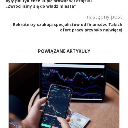
Były polityk chce kupić browar w Leżajsku.
„Zwróciliśmy się do władz miasta”
następny post
Rekruterzy szukają specjalistów od finansów. Takich
ofert pracy przybyło najwięcej
POWIĄZANE ARTYKUŁY