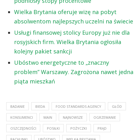
podniosły stopy procentowe
Wielka Brytania oferuje wizę na pobyt
absolwentom najlepszych uczelni na świecie
Usługi finansowej stolicy Europy już nie dla
rosyjskich firm. Wielka Brytania ogłosiła
kolejny pakiet sankcji
Ubóstwo energetyczne to „znaczny
problem” Warszawy. Zagrożona nawet jedna
piąta mieszkań
BADANIE
BIEDA
FOOD STANDARDS AGENCY
GŁÓD
KONSUMENCI
MAIN
NAJNOWSZE
OGRZEWANIE
OSZCZĘDNOŚCI
POSIŁKI
POŻYCZKI
PRĄD
RACHUNKI
UBÓSTWO
WIELKA BRYTANIA