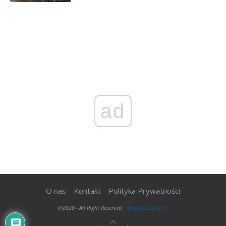
ad
O nas
Kontakt
Polityka Prywatności
@2020 - All Right Reserved.
300gospodarka.pl