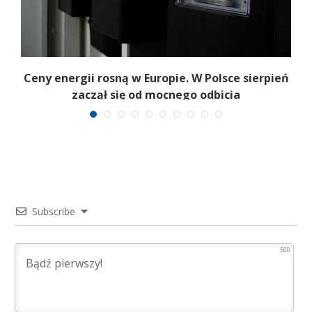
b
Ceny energii rosną w Europie. W Polsce sierpień
K
zaczął się od mocnego odbicia
Subscribe
500