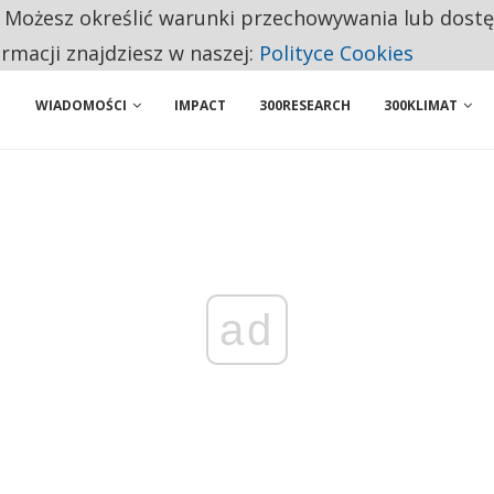
. Możesz określić warunki przechowywania lub dost
 PRZEMYSŁ. NA LIŚCIE SĄ DWA PODMIOTY Z POLSKI
ormacji znajdziesz w naszej:
Polityce Cookies
WIADOMOŚCI
IMPACT
300RESEARCH
300KLIMAT
ad