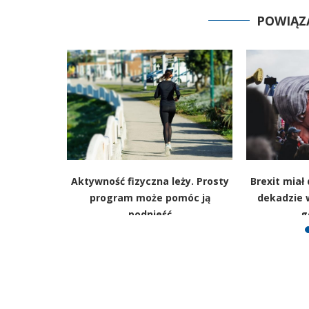
POWIĄZ
lament –
Aktywność fizyczna leży. Prosty
Brexit miał
 prawdziwe
program może pomóc ją
dekadzie 
podnieść
g