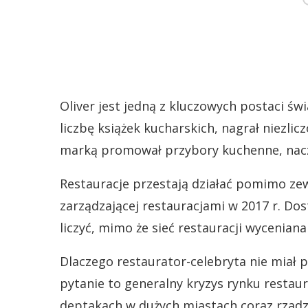
Oliver jest jedną z kluczowych postaci św
liczbę książek kucharskich, nagrał niezli
marką promował przybory kuchenne, nacz
Restauracje przestają działać pomimo ze
zarządzającej restauracjami w 2017 r. Do
liczyć, mimo że sieć restauracji wyceniana
Dlaczego restaurator-celebryta nie miał 
pytanie to generalny kryzys rynku restaur
deptakach w dużych miastach coraz rzadzie