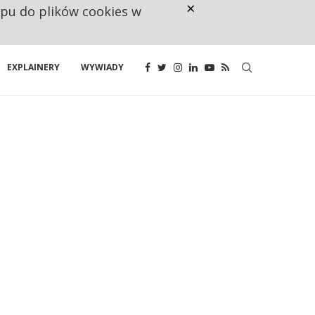
×
ępu do plików cookies w
CO TRZECIĄ ZŁOTÓWKĘ Z EMER
EXPLAINERY
WYWIADY