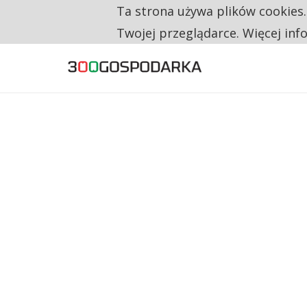
Ta strona używa plików cookies
TYLKO U NAS
RESTRYKCJE CHIN UDERZAJĄ W EUROPEJSKI
Twojej przeglądarce. Więcej inf