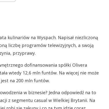
iata kulinariów na Wyspach. Napisał niezliczoną
czoną liczbę programów telewizyjnych, a swoją
ynia, przyprawy.
wnętrznego dofinansowania spółki Olivera
stała wtedy 12,6 mln funtów. Na więcej nie może
 jest na 200 mln funtów.
powodzenia w biznesie? Jedna odpowiedź na to
acji z segmentu casual w Wielkiej Brytanii. Na
j robi się zakupy i co za tym idzie coraz