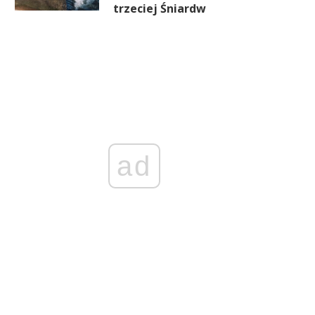
trzeciej Śniardw
ad
Gastronomia z miliardowym
Kebab nie zwalnia, matc
problemem. Restauracje
przyspiesza. Rynek food-t
odpowiadają za większość
zmienia się wraz z wybor
długów
Polaków