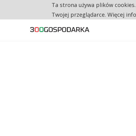
Ta strona używa plików cookies
TYLKO U NAS
RESTRYKCJE CHIN UDERZAJĄ W EUROPEJSKI
Twojej przeglądarce. Więcej inf