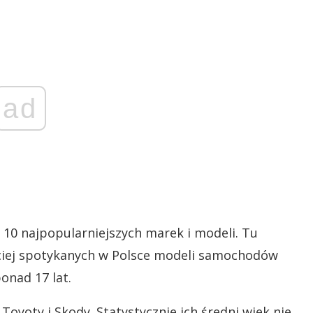
ad
0 najpopularniejszych marek i modeli. Tu
ściej spotykanych w Polsce modeli samochodów
ponad 17 lat.
oyoty i Skody. Statystycznie ich średni wiek nie