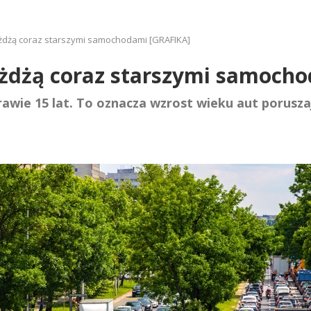
 jeżdżą coraz starszymi samochodami [GRAFIKA]
 jeżdżą coraz starszymi samoc
wie 15 lat. To oznacza wzrost wieku aut poruszaj