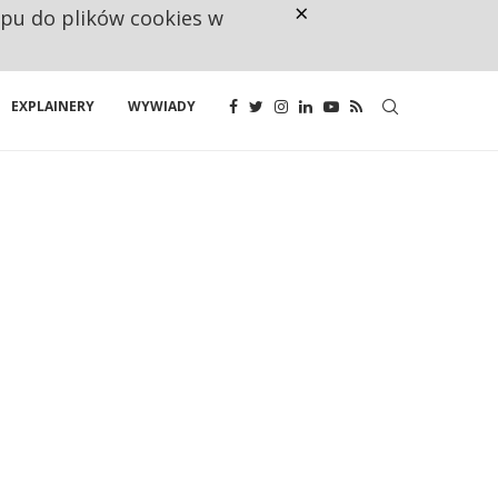
×
ępu do plików cookies w
CO TRZECIĄ ZŁOTÓWKĘ Z EMER
EXPLAINERY
WYWIADY