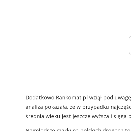
Dodatkowo Rankomat.pl wziął pod uwagę 1
analiza pokazała, że w przypadku najczę
średnia wieku jest jeszcze wyższa i sięga 
Najmłodsze marki na polskich drogach to T