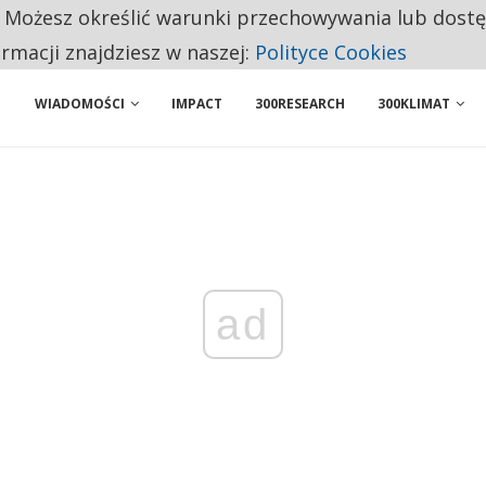
. Możesz określić warunki przechowywania lub dost
 PRZEMYSŁ. NA LIŚCIE SĄ DWA PODMIOTY Z POLSKI
ormacji znajdziesz w naszej:
Polityce Cookies
WIADOMOŚCI
IMPACT
300RESEARCH
300KLIMAT
ad