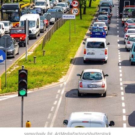
samochody, fot. ArtMediaFactory/shutterstock