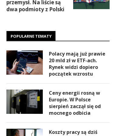
przemysł. Na liście są
dwa podmioty z Polski
POPULARNE TEMATY
Polacy mają już prawie
20 mld zł w ETF-ach.
Rynek widzi dopiero
początek wzrostu
Ceny energii rosną w
Europie. W Polsce
sierpień zaczął się od
mocnego odbicia
Koszty pracy są dziś