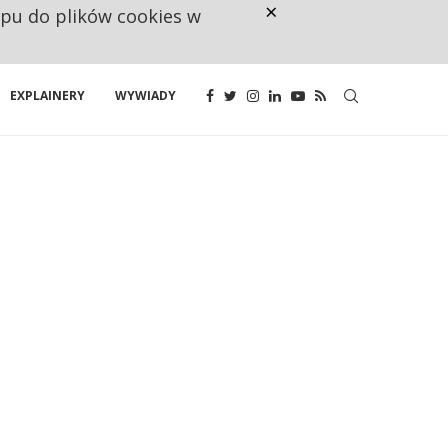
×
ępu do plików cookies w
CO TRZECIĄ ZŁOTÓWKĘ Z EMER
EXPLAINERY
WYWIADY