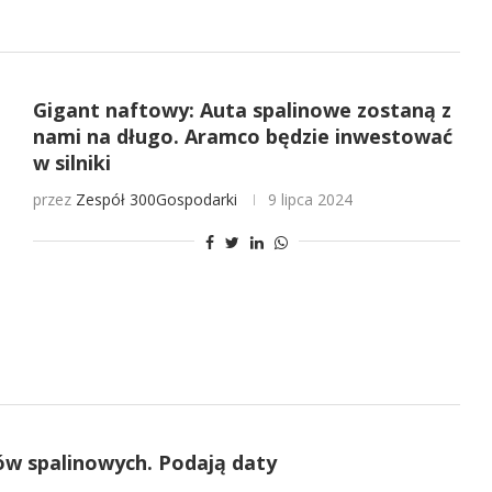
Gigant naftowy: Auta spalinowe zostaną z
nami na długo. Aramco będzie inwestować
w silniki
przez
Zespół 300Gospodarki
9 lipca 2024
w spalinowych. Podają daty