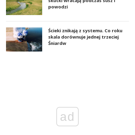
skutki wracają podczas susz i
powodzi
Ścieki znikają z systemu. Co roku
skala dorównuje jednej trzeciej
Śniardw
ad