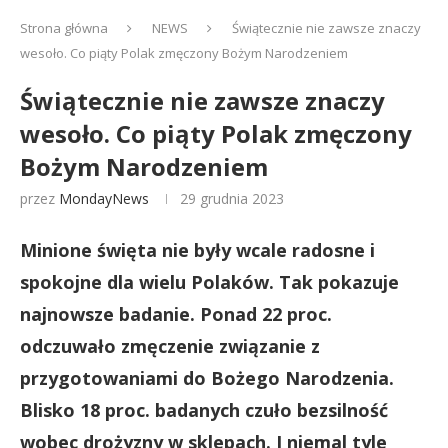
Strona główna
NEWS
Świątecznie nie zawsze znaczy
wesoło. Co piąty Polak zmęczony Bożym Narodzeniem
Świątecznie nie zawsze znaczy
wesoło. Co piąty Polak zmęczony
Bożym Narodzeniem
przez
MondayNews
29 grudnia 2023
Minione święta nie były wcale radosne i
spokojne dla wielu Polaków. Tak pokazuje
najnowsze badanie. Ponad 22 proc.
odczuwało zmęczenie związanie z
przygotowaniami do Bożego Narodzenia.
Blisko 18 proc. badanych czuło bezsilność
wobec drożyzny w sklepach. I niemal tyle