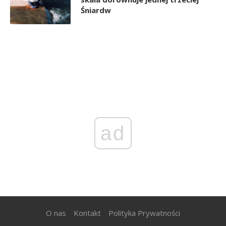
Śniardw
ad
O nas
Kontakt
Polityka Prywatności