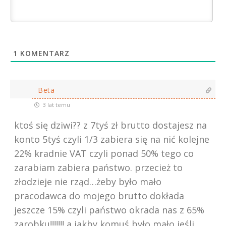
1
KOMENTARZ
Beta
3 lat temu
ktoś się dziwi?? z 7tyś zł brutto dostajesz na
konto 5tyś czyli 1/3 zabiera się na nić kolejne
22% kradnie VAT czyli ponad 50% tego co
zarabiam zabiera państwo. przecież to
złodzieje nie rząd…żeby było mało
pracodawca do mojego brutto dokłada
jeszcze 15% czyli państwo okrada nas z 65%
zarobku!!!!!!! a jakby komuś było mało jeśli