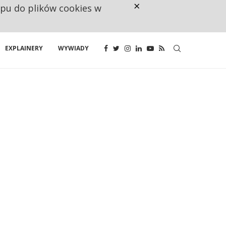
×
ępu do plików cookies w
CO TRZECIĄ ZŁOTÓWKĘ Z EMER
EXPLAINERY
WYWIADY