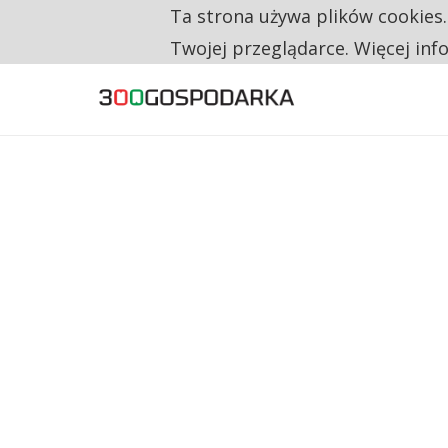
Ta strona używa plików cookies
TYLKO U NAS
RESTRYKCJE CHIN UDERZAJĄ W EUROPEJSKI
Twojej przeglądarce. Więcej inf