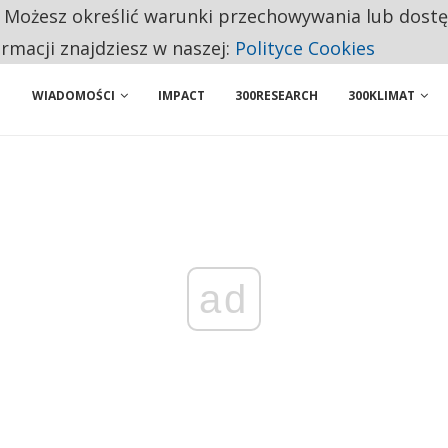
. Możesz określić warunki przechowywania lub dost
 PRZEMYSŁ. NA LIŚCIE SĄ DWA PODMIOTY Z POLSKI
ormacji znajdziesz w naszej:
Polityce Cookies
WIADOMOŚCI
IMPACT
300RESEARCH
300KLIMAT
ad