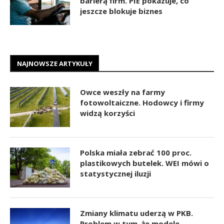
barierą firm. PIE pokazuje, co
jeszcze blokuje biznes
NAJNOWSZE ARTYKUŁY
Owce weszły na farmy
fotowoltaiczne. Hodowcy i firmy
widzą korzyści
Polska miała zebrać 100 proc.
plastikowych butelek. WEI mówi o
statystycznej iluzji
Zmiany klimatu uderzą w PKB.
Problem w tym, że modele