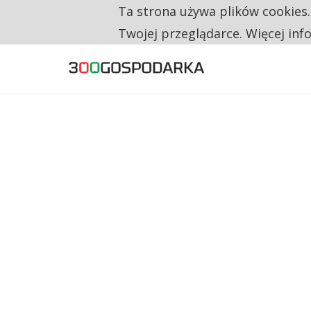
Ta strona używa plików cookies
TYLKO U NAS
RESTRYKCJE CHIN UDERZAJĄ W EUROPEJSKI
Twojej przeglądarce. Więcej inf