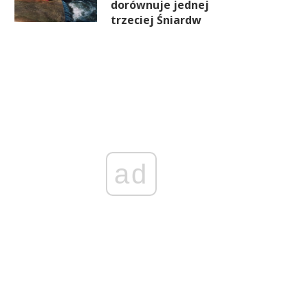
dorównuje jednej
trzeciej Śniardw
ad