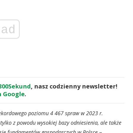
ad
300Sekund
, nasz codzienny newsletter!
 Google
.
 rekordowego poziomu 4 467 spraw w 2023 r.
 tylko z powodu wysokiej bazy odniesienia, ale także
się fundamentów gospodarczych w Polsce
–