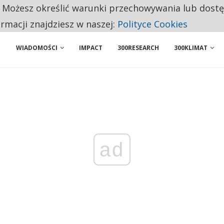
. Możesz określić warunki przechowywania lub dost
 PRZEMYSŁ. NA LIŚCIE SĄ DWA PODMIOTY Z POLSKI
ormacji znajdziesz w naszej:
Polityce Cookies
WIADOMOŚCI
IMPACT
300RESEARCH
300KLIMAT
ad