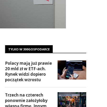
TYLKO W 300GOSPODARCE
Polacy mają już prawie
20 mld zł w ETF-ach.
Rynek widzi dopiero
początek wzrostu
Trzech na czterech
ponownie założyłoby
własną firmę. Innym