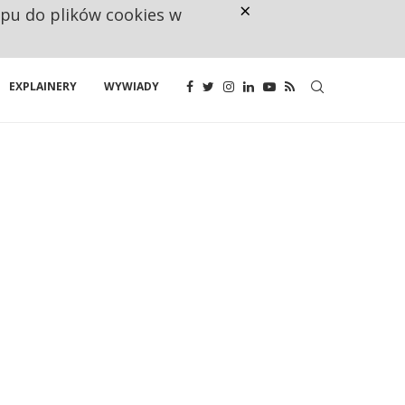
×
ępu do plików cookies w
CO TRZECIĄ ZŁOTÓWKĘ Z EMER
EXPLAINERY
WYWIADY