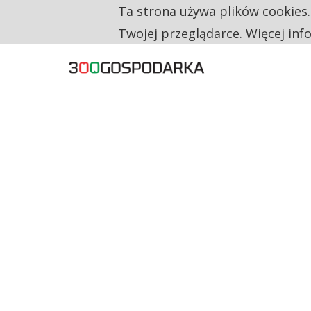
Ta strona używa plików cookies
TYLKO U NAS
RESTRYKCJE CHIN UDERZAJĄ W EUROPEJSKI
Twojej przeglądarce. Więcej inf