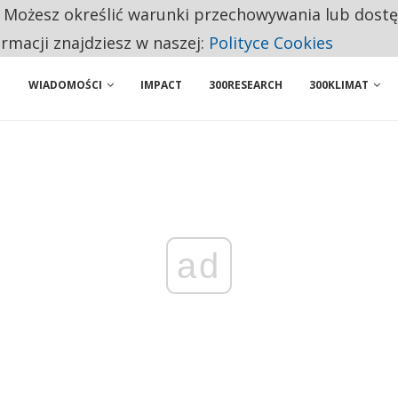
. Możesz określić warunki przechowywania lub dost
 PRZEMYSŁ. NA LIŚCIE SĄ DWA PODMIOTY Z POLSKI
ormacji znajdziesz w naszej:
Polityce Cookies
WIADOMOŚCI
IMPACT
300RESEARCH
300KLIMAT
ad