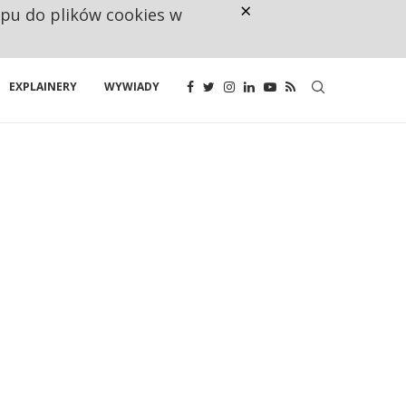
×
ępu do plików cookies w
CO TRZECIĄ ZŁOTÓWKĘ Z EMER
EXPLAINERY
WYWIADY