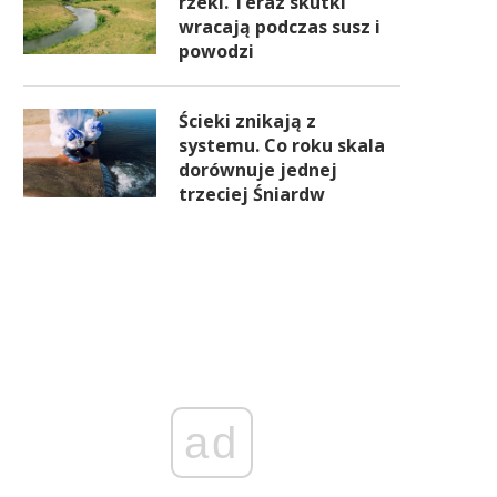
rzeki. Teraz skutki
wracają podczas susz i
powodzi
Ścieki znikają z
systemu. Co roku skala
dorównuje jednej
trzeciej Śniardw
ad