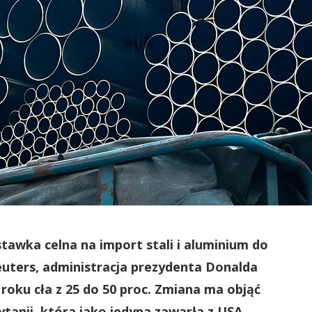
awka celna na import stali i aluminium do
uters, administracja prezydenta Donalda
oku cła z 25 do 50 proc. Zmiana ma objąć
ytanii, która jako jedyna zawarła z USA