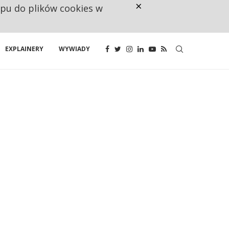
×
ępu do plików cookies w
CO TRZECIĄ ZŁOTÓWKĘ Z EMER
EXPLAINERY
WYWIADY