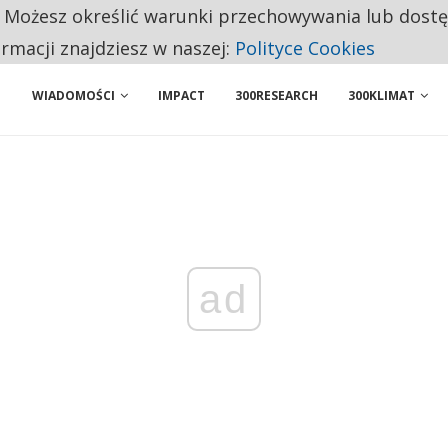
. Możesz określić warunki przechowywania lub dost
 PRZEMYSŁ. NA LIŚCIE SĄ DWA PODMIOTY Z POLSKI
ormacji znajdziesz w naszej:
Polityce Cookies
WIADOMOŚCI
IMPACT
300RESEARCH
300KLIMAT
ad