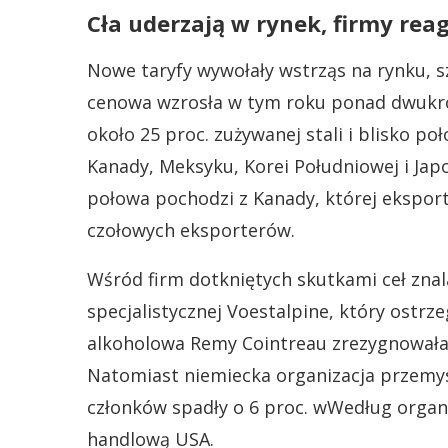
Cła uderzają w rynek, firmy rea
Nowe taryfy wywołały wstrząs na rynku, s
cenowa wzrosła w tym roku ponad dwukro
około 25 proc. zużywanej stali i blisko po
Kanady, Meksyku, Korei Południowej i Ja
połowa pochodzi z Kanady, której ekspor
czołowych eksporterów.
Wśród firm dotkniętych skutkami ceł znalaz
specjalistycznej Voestalpine, który ostr
alkoholowa Remy Cointreau zrezygnowała 
Natomiast niemiecka organizacja przemy
członków spadły o 6 proc. wWedług organi
handlową USA.