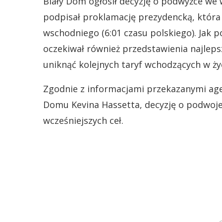
Biały Dom ogłosił decyzję o podwyżce we
podpisał proklamację prezydencką, która
wschodniego (6:01 czasu polskiego). Jak 
oczekiwał również przedstawienia najlep
uniknąć kolejnych taryf wchodzących w życ
Zgodnie z informacjami przekazanymi ag
Domu Kevina Hassetta, decyzję o podwoje
wcześniejszych ceł.