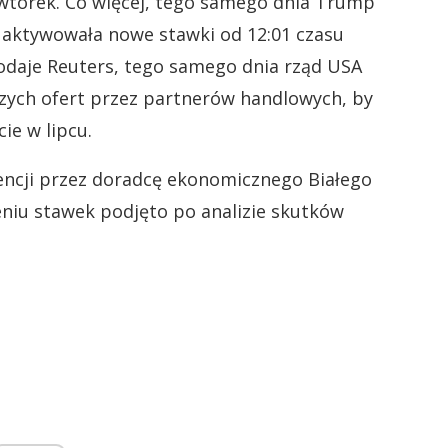
 wtorek. Co więcej, tego samego dnia Trump
 aktywowała nowe stawki od 12:01 czasu
podaje Reuters, tego samego dnia rząd USA
szych ofert przez partnerów handlowych, by
ie w lipcu.
encji przez doradcę ekonomicznego Białego
niu stawek podjęto po analizie skutków