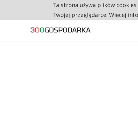
Ta strona używa plików cookies
TYLKO U NAS
RESTRYKCJE CHIN UDERZAJĄ W EUROPEJSKI
Twojej przeglądarce. Więcej inf