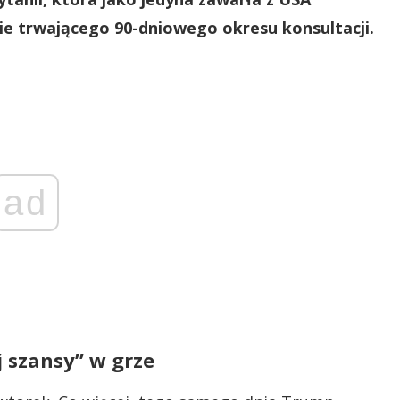
e trwającego 90-dniowego okresu konsultacji.
ad
j szansy” w grze