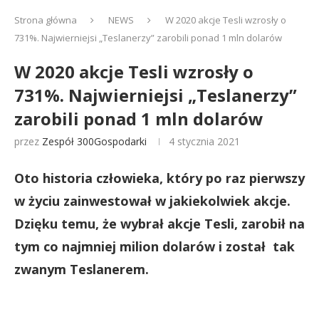
Strona główna
NEWS
W 2020 akcje Tesli wzrosły o
731%. Najwierniejsi „Teslanerzy” zarobili ponad 1 mln dolarów
W 2020 akcje Tesli wzrosły o
731%. Najwierniejsi „Teslanerzy”
zarobili ponad 1 mln dolarów
przez
Zespół 300Gospodarki
4 stycznia 2021
Oto historia człowieka, który po raz pierwszy
w życiu zainwestował w jakiekolwiek akcje.
Dzięku temu, że wybrał akcje Tesli, zarobił na
tym co najmniej milion dolarów i został tak
zwanym Teslanerem.