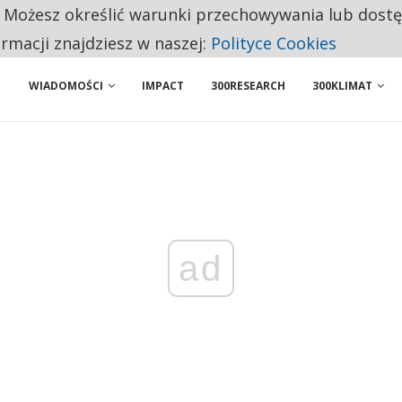
. Możesz określić warunki przechowywania lub dost
ENIA. WIELU KANDYDATÓW NIE ROZPOCZYNA PRACY
ormacji znajdziesz w naszej:
Polityce Cookies
WIADOMOŚCI
IMPACT
300RESEARCH
300KLIMAT
ad