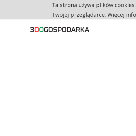
Ta strona używa plików cookies
TYLKO U NAS
NA JEDEN WAKAT PRZYPADAJĄ 62 ZGŁOSZ
Twojej przeglądarce. Więcej inf