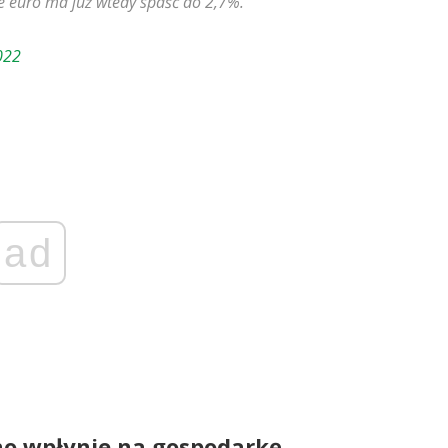
ie euro ma już wtedy spaść do 2,7%.
022
ad
cno wpłynie na gospodarkę