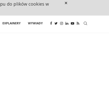
×
ępu do plików cookies w
160 ZNAKÓW TO ZA MAŁO. FUND
EXPLAINERY
WYWIADY