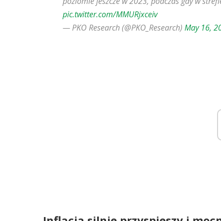
poziomie jeszcze w 2023, podczas gdy w stref
pic.twitter.com/MMURjxceiv
— PKO Research (@PKO_Research)
May 16, 2
Inflacja silnie przyspieszy i mo