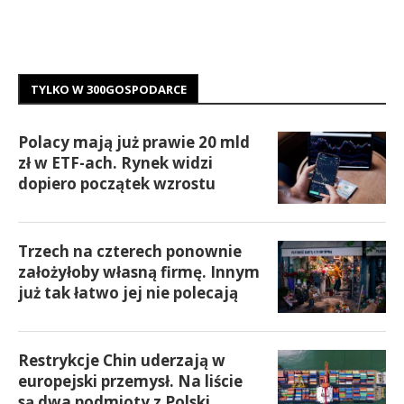
TYLKO W 300GOSPODARCE
Polacy mają już prawie 20 mld
zł w ETF-ach. Rynek widzi
dopiero początek wzrostu
Trzech na czterech ponownie
założyłoby własną firmę. Innym
już tak łatwo jej nie polecają
Restrykcje Chin uderzają w
europejski przemysł. Na liście
są dwa podmioty z Polski