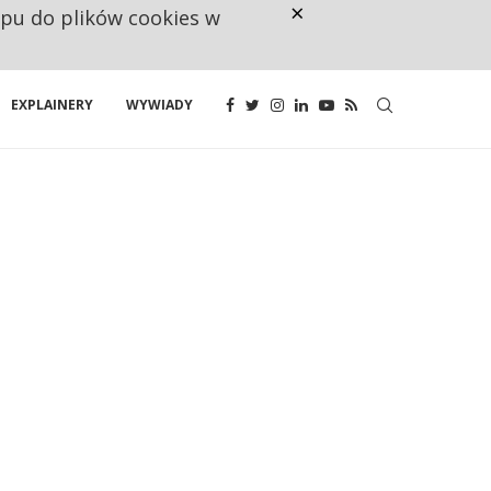
×
ępu do plików cookies w
CO TRZECIĄ ZŁOTÓWKĘ Z EMER
EXPLAINERY
WYWIADY