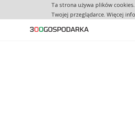
Ta strona używa plików cookies
TYLKO U NAS
RESTRYKCJE CHIN UDERZAJĄ W EUROPEJSKI
Twojej przeglądarce. Więcej inf