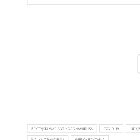
BRYTYJSKI WARIANT KORONAWIRUSA
COVID-19
INDYJ
WALKA Z PANDEMIĄ
WIELKA BRYTANIA