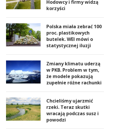
Hodowcy i firmy widzą
korzyści
Polska miała zebrać 100
proc. plastikowych
butelek. WEI mówi o
statystycznej iluzji
Zmiany klimatu uderzą
w PKB. Problem w tym,
że modele pokazują
zupełnie różne rachunki
Chcieliśmy ujarzmić
rzeki. Teraz skutki
wracają podczas susz i
powodzi