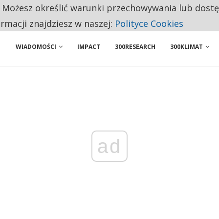
. Możesz określić warunki przechowywania lub dost
 PRZEMYSŁ. NA LIŚCIE SĄ DWA PODMIOTY Z POLSKI
ormacji znajdziesz w naszej:
Polityce Cookies
WIADOMOŚCI
IMPACT
300RESEARCH
300KLIMAT
ad