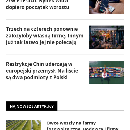
zł w ETF-ach. Rynek widzi
dopiero początek wzrostu
Trzech na czterech ponownie
założyłoby własną firmę. Innym
już tak łatwo jej nie polecają
Restrykcje Chin uderzają w
europejski przemysł. Na liście
są dwa podmioty z Polski
NAJNOWSZE ARTYKUŁY
Owce weszły na farmy
fotowoltaiczne. Hodowcy i firmy