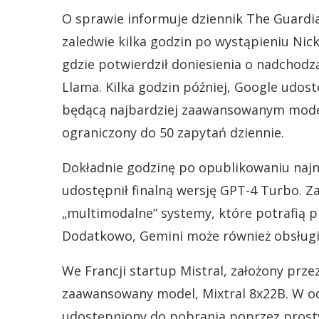
O sprawie informuje dziennik The Guardian.
zaledwie kilka godzin po wystąpieniu Nic
gdzie potwierdził doniesienia o nadchodzą
Llama. Kilka godzin później, Google udost
będącą najbardziej zaawansowanym mode
ograniczony do 50 zapytań dziennie.
Dokładnie godzinę po opublikowaniu najn
udostępnił finalną wersję GPT-4 Turbo. Z
„multimodalne” systemy, które potrafią pr
Dodatkowo, Gemini może również obsługi
We Francji startup Mistral, założony prze
zaawansowany model, Mixtral 8x22B. W od
udostępniony do pobrania poprzez prosty