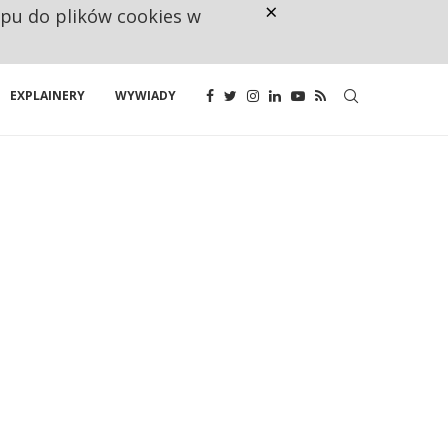
×
ępu do plików cookies w
NA JEDEN WAKAT PRZYPADAJĄ 
EXPLAINERY
WYWIADY