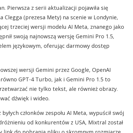
 Pierwsza z serii aktualizacji pojawiła się
ka Clegga (prezesa Mety) na scenie w Londynie,
cej trzeciej wersji modelu AI Meta, znanego jako
ępnił swoją najnowszą wersję Gemini Pro 1.5,
lem językowym, oferując darmowy dostęp
owszej wersji Gemini przez Google, OpenAI
arówno GPT-4 Turbo, jak i Gemini Pro 1.5 to
zetwarzać nie tylko tekst, ale również obrazy.
wać dźwięk i wideo.
z byłych członków zespołu AI Meta, wypuścił swój
różnieniu od konkurentów z USA, Mixtral został
 link do pobrania pliku o skromnym rozmiarze