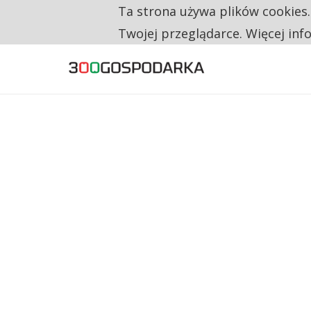
Ta strona używa plików cookies
TYLKO U NAS
CO TRZECIĄ ZŁOTÓWKĘ Z EMERYTURY SE
Twojej przeglądarce. Więcej inf