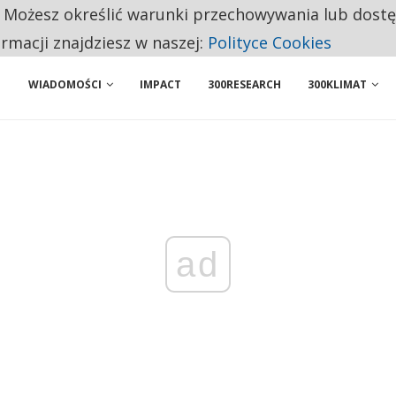
. Możesz określić warunki przechowywania lub dost
NIORZY PRZEZNACZAJĄ NA PODSTAWOWE ZAKUPY
ormacji znajdziesz w naszej:
Polityce Cookies
WIADOMOŚCI
IMPACT
300RESEARCH
300KLIMAT
ad