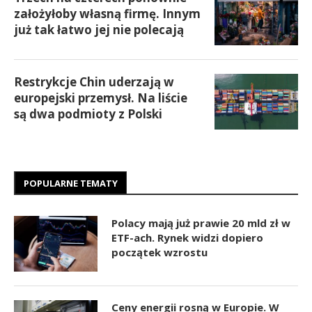
założyłoby własną firmę. Innym
już tak łatwo jej nie polecają
Restrykcje Chin uderzają w
europejski przemysł. Na liście
są dwa podmioty z Polski
POPULARNE TEMATY
Polacy mają już prawie 20 mld zł w
ETF-ach. Rynek widzi dopiero
początek wzrostu
Ceny energii rosną w Europie. W