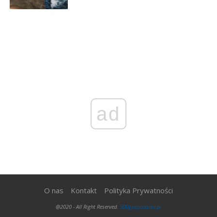
ad
O nas
Kontakt
Polityka Prywatności
@2020 - All Right Reserved.
300gospodarka.pl