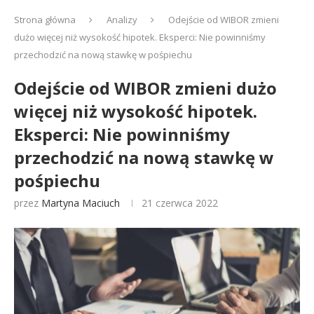
Strona główna
Analizy
Odejście od WIBOR zmieni
dużo więcej niż wysokość hipotek. Eksperci: Nie powinniśmy
przechodzić na nową stawkę w pośpiechu
Odejście od WIBOR zmieni dużo
więcej niż wysokość hipotek.
Eksperci: Nie powinniśmy
przechodzić na nową stawkę w
pośpiechu
przez
Martyna Maciuch
21 czerwca 2022