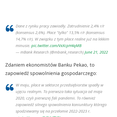
Dane z rynku pracy zawiodły. Zatrudnienie 2,4% r/r
(konsensus 2,6%). Płace "tylko" 13,5% r/r (konsensus
14,7% r/r). W związku z tym płace realne już na lekkim
minusie.
pic.twitter.com/VxXcpH4qMB
— mBank Research (@mbank_research)
June 21, 2022
Zdaniem ekonomistów Banku Pekao, to
zapowiedź spowolnienia gospodarczego:
W maju, płace w sektorze przedsiębiorstw spadły w
ujęciu realnym. To pierwsza taka sytuacja od maja
2020, czyli pierwszej fali pandemii. To również
zapowiedź silnego spowolnienia koniunktury którego
spodziewamy się na przełomie 2022-2023 r.