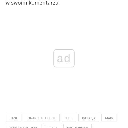
w swoim komentarzu.
ad
DANE
FINANSE OSOBISTE
GUS
INFLACJA
MAIN
MAKROEKONOMIA
PRACA
RYNEK PRACY