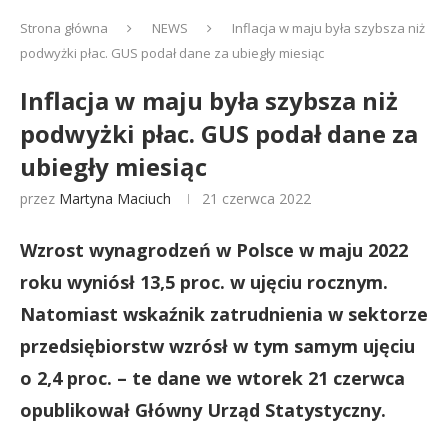
Strona główna
NEWS
Inflacja w maju była szybsza niż
podwyżki płac. GUS podał dane za ubiegły miesiąc
Inflacja w maju była szybsza niż
podwyżki płac. GUS podał dane za
ubiegły miesiąc
przez
Martyna Maciuch
21 czerwca 2022
Wzrost wynagrodzeń w Polsce w maju 2022
roku wyniósł 13,5 proc. w ujęciu rocznym.
Natomiast wskaźnik zatrudnienia w sektorze
przedsiębiorstw wzrósł w tym samym ujęciu
o 2,4 proc. – te dane we wtorek 21 czerwca
opublikował Główny Urząd Statystyczny.