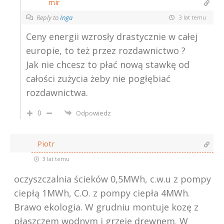
mir
Reply to
Inga
3 lat temu
Ceny energii wzrosły drastycznie w całej
europie, to też przez rozdawnictwo ?
Jak nie chcesz to płać nową stawkę od
całości zużycia żeby nie pogłębiać
rozdawnictwa.
0
Odpowiedz
Piotr
3 lat temu
oczyszczalnia ścieków 0,5MWh, c.w.u z pompy
ciepłą 1MWh, C.O. z pompy ciepła 4MWh.
Brawo ekologia. W grudniu montuje kozę z
płaszczem wodnym i grzeje drewnem. W