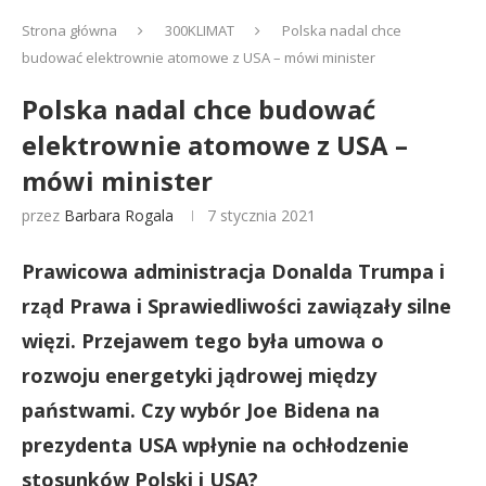
Strona główna
300KLIMAT
Polska nadal chce
budować elektrownie atomowe z USA – mówi minister
Polska nadal chce budować
elektrownie atomowe z USA –
mówi minister
przez
Barbara Rogala
7 stycznia 2021
Prawicowa administracja Donalda Trumpa i
rząd Prawa i Sprawiedliwości zawiązały silne
więzi. Przejawem tego była umowa o
rozwoju energetyki jądrowej między
państwami. Czy wybór Joe Bidena na
prezydenta USA wpłynie na ochłodzenie
stosunków Polski i USA?