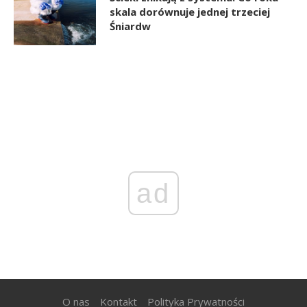
skala dorównuje jednej trzeciej
Śniardw
ad
O nas
Kontakt
Polityka Prywatności