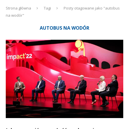
Strona główna
Tagi
Posty otagowane jako "autobus
na wodór"
AUTOBUS NA WODÓR