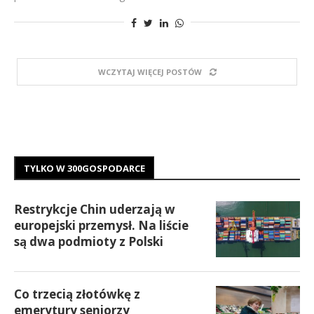
WCZYTAJ WIĘCEJ POSTÓW
TYLKO W 300GOSPODARCE
Restrykcje Chin uderzają w
europejski przemysł. Na liście
są dwa podmioty z Polski
Co trzecią złotówkę z
emerytury seniorzy