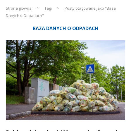
Strona główna
Tagi
Posty otagowane jako "Baza
Danych o Odpadach"
BAZA DANYCH O ODPADACH