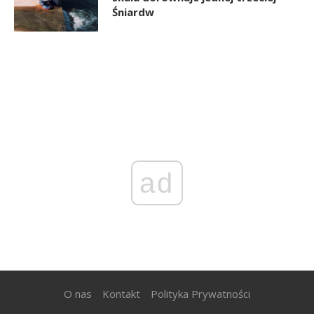
Śniardw
ad
O nas
Kontakt
Polityka Prywatności