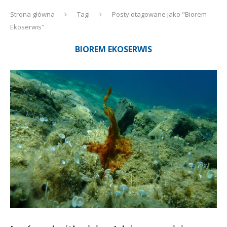
Strona główna
Tagi
Posty otagowane jako "Biorem
Ekoserwis"
BIOREM EKOSERWIS