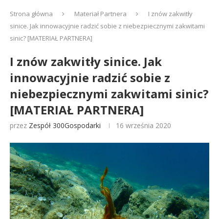
Strona główna
Materiał Partnera
I znów zakwitły
sinice. Jak innowacyjnie radzić sobie z niebezpiecznymi zakwitami
sinic? [MATERIAŁ PARTNERA]
I znów zakwitły sinice. Jak
innowacyjnie radzić sobie z
niebezpiecznymi zakwitami sinic?
[MATERIAŁ PARTNERA]
przez
Zespół 300Gospodarki
16 września 2020