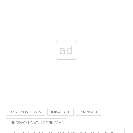
ad
BIOREM EKOSERWIS
IMPACT CEE
INNOWACJE
INNOWACYJNA WALKA Z SINICAMI
LABORATORIUM OCHRONY I REKULTYWACJI WÓD CENTRUM NAUK