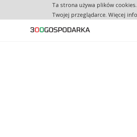
TRZECH NA CZTERECH PONOWNIE ZAŁOŻYŁO
Ta strona używa plików cookies
TYLKO U NAS
RESTRYKCJE CHIN UDERZAJĄ W EUROPEJSKI
Twojej przeglądarce. Więcej inf