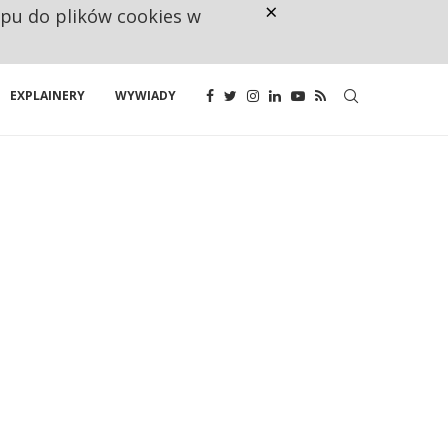
×
ępu do plików cookies w
CO TRZECIĄ ZŁOTÓWKĘ Z EMER
EXPLAINERY
WYWIADY