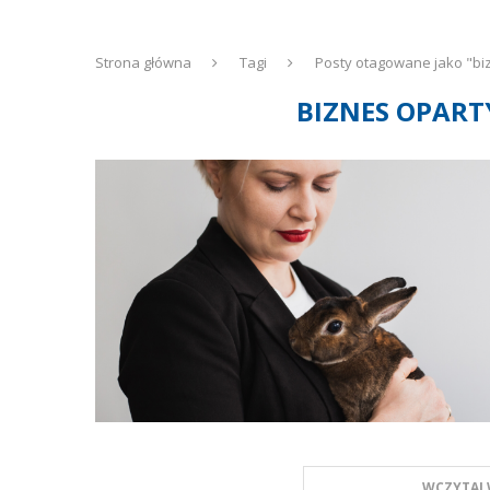
Strona główna
Tagi
Posty otagowane jako "bi
BIZNES OPART
WCZYTAJ 