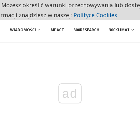
BY WŁASNĄ FIRMĘ. INNYM JUŻ TAK ŁATWO JEJ NIE POLECAJĄ
. Możesz określić warunki przechowywania lub dost
 PRZEMYSŁ. NA LIŚCIE SĄ DWA PODMIOTY Z POLSKI
ormacji znajdziesz w naszej:
Polityce Cookies
WIADOMOŚCI
IMPACT
300RESEARCH
300KLIMAT
ad