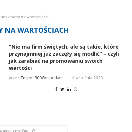
znes oparty na wartościach"
Y NA WARTOŚCIACH
“Nie ma firm świętych, ale są takie, które
przynajmniej już zaczęły się modlić” – czyli
jak zarabiać na promowaniu swoich
wartości
przez
Zespół 300Gospodarki
4 września 2020
WIĘCEJ POSTÓW