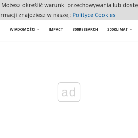
. Możesz określić warunki przechowywania lub dost
 PRZEMYSŁ. NA LIŚCIE SĄ DWA PODMIOTY Z POLSKI
ormacji znajdziesz w naszej:
Polityce Cookies
WIADOMOŚCI
IMPACT
300RESEARCH
300KLIMAT
ad