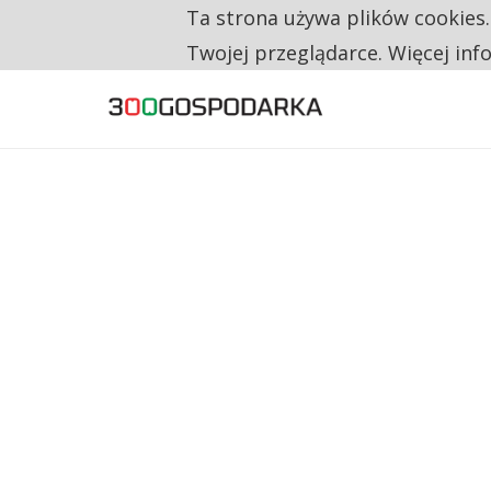
Ta strona używa plików cookies
TYLKO U NAS
RESTRYKCJE CHIN UDERZAJĄ W EUROPEJSKI
Twojej przeglądarce. Więcej inf