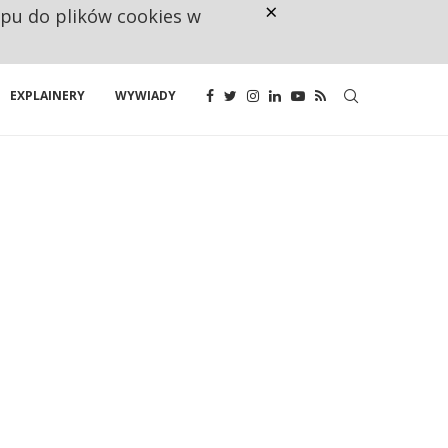
×
ępu do plików cookies w
CO TRZECIĄ ZŁOTÓWKĘ Z EMER
EXPLAINERY
WYWIADY