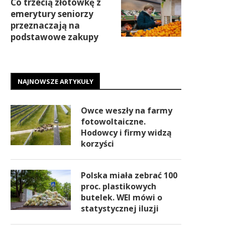
Co trzecią złotówkę z
emerytury seniorzy
przeznaczają na
podstawowe zakupy
NAJNOWSZE ARTYKUŁY
Owce weszły na farmy
fotowoltaiczne.
Hodowcy i firmy widzą
korzyści
Polska miała zebrać 100
proc. plastikowych
butelek. WEI mówi o
statystycznej iluzji