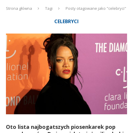
Strona główna
Tagi
Posty otagowane jako "celebryci"
CELEBRYCI
Oto lista najbogatszych piosenkarek pop