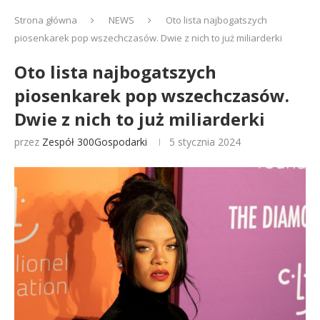
Strona główna
NEWS
Oto lista najbogatszych
piosenkarek pop wszechczasów. Dwie z nich to już miliarderki
Oto lista najbogatszych
piosenkarek pop wszechczasów.
Dwie z nich to już miliarderki
przez
Zespół 300Gospodarki
5 stycznia 2024