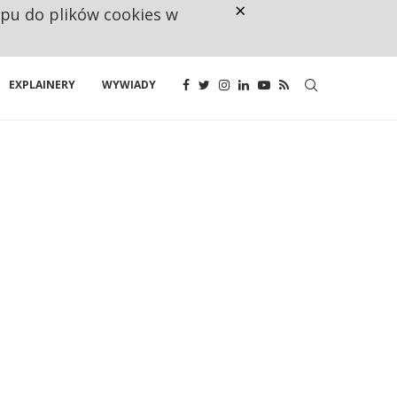
×
ępu do plików cookies w
CO TRZECIĄ ZŁOTÓWKĘ Z EMER
EXPLAINERY
WYWIADY