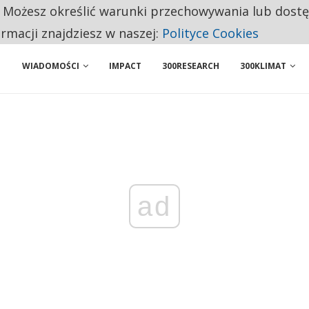
. Możesz określić warunki przechowywania lub dost
 PRZEMYSŁ. NA LIŚCIE SĄ DWA PODMIOTY Z POLSKI
ormacji znajdziesz w naszej:
Polityce Cookies
WIADOMOŚCI
IMPACT
300RESEARCH
300KLIMAT
ad