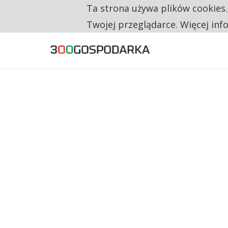
Ta strona używa plików cookies
TYLKO U NAS
RESTRYKCJE CHIN UDERZAJĄ W EUROPEJSKI
Twojej przeglądarce. Więcej inf