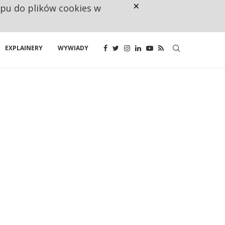
×
ępu do plików cookies w
NA JEDEN WAKAT PRZYPADAJĄ 
EXPLAINERY
WYWIADY