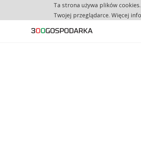
Ta strona używa plików cookies
TYLKO U NAS
CO TRZECIĄ ZŁOTÓWKĘ Z EMERYTURY SE
Twojej przeglądarce. Więcej inf