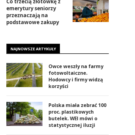
Co trzecią złotówkę z
emerytury seniorzy
przeznaczają na
podstawowe zakupy
NAJNOWSZE ARTYKUŁY
Owce weszły na farmy
fotowoltaiczne.
Hodowcy i firmy widzą
korzyści
Polska miała zebrać 100
proc. plastikowych
butelek. WEI mówi o
statystycznej iluzji