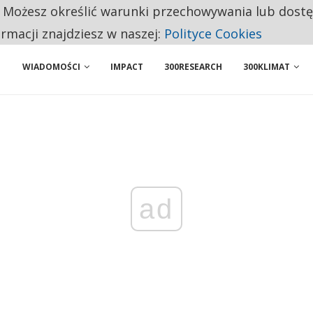
. Możesz określić warunki przechowywania lub dost
NIORZY PRZEZNACZAJĄ NA PODSTAWOWE ZAKUPY
ormacji znajdziesz w naszej:
Polityce Cookies
WIADOMOŚCI
IMPACT
300RESEARCH
300KLIMAT
ad