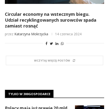
Circular economy na wstecznym biegu.
Udział recyklingowanych surowców spada
zamiast rosnąć
przez
Katarzyna Mokrzycka
14 czerwca 2024
WCZYTAJ WIĘCEJ POSTÓW
TYLKO W 300GOSPODARCE
Polacy mają już prawie 20 mld