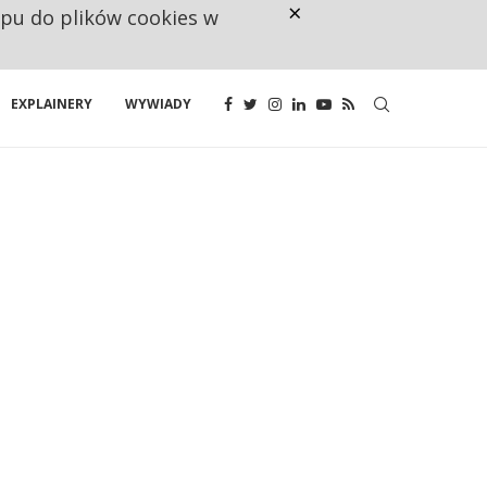
×
ępu do plików cookies w
RESTRYKCJE CHIN UDERZAJĄ W E
EXPLAINERY
WYWIADY