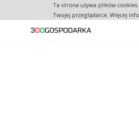
Ta strona używa plików cookies
TYLKO U NAS
TRZECH NA CZTERECH PONOWNIE ZAŁOŻYŁO
Twojej przeglądarce. Więcej inf