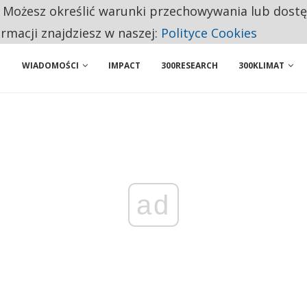
. Możesz określić warunki przechowywania lub dost
BY WŁASNĄ FIRMĘ. INNYM JUŻ TAK ŁATWO JEJ NIE POLECAJĄ
ormacji znajdziesz w naszej:
Polityce Cookies
WIADOMOŚCI
IMPACT
300RESEARCH
300KLIMAT
ad