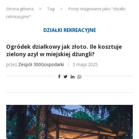
Strona główna
Tagi
Posty otagowane jako "działki
rekreacyjne"
DZIAŁKI REKREACYJNE
Ogródek działkowy jak złoto. Ile kosztuje
zielony azyl w miejskiej dżungli?
przez
Zespół 300Gospodarki
3 maja 2025