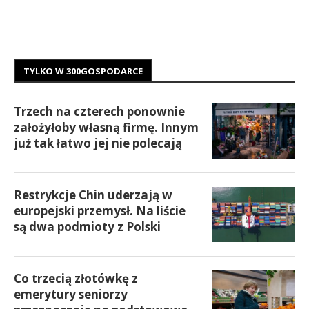
TYLKO W 300GOSPODARCE
Trzech na czterech ponownie
założyłoby własną firmę. Innym
już tak łatwo jej nie polecają
Restrykcje Chin uderzają w
europejski przemysł. Na liście
są dwa podmioty z Polski
Co trzecią złotówkę z
emerytury seniorzy